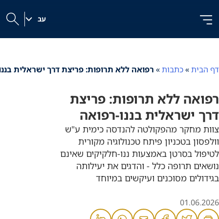
לג
לג
לג
ל
תוכן
ניווט
|
תוכן
עב
h
דף הבית
»
כתבות
»
רפואה ללא תרופות: פריצת דרך ישראלית בננו
רפואה ללא תרופות: פריצת
דרך ישראלית בננו-רפואה
צוות מחקר מהפקולטה להנדסה כימית ע"ש
וולפסון בטכניון פיתח טכנולוגיה מקורית
לטיפול בסרטן באמצעות ננו-חלקיקים שאינם
נושאים תרופה כלל - והדגים את יעילותה
בגידולים מסוכנים ועיקשים במיוחד
01.06.2026