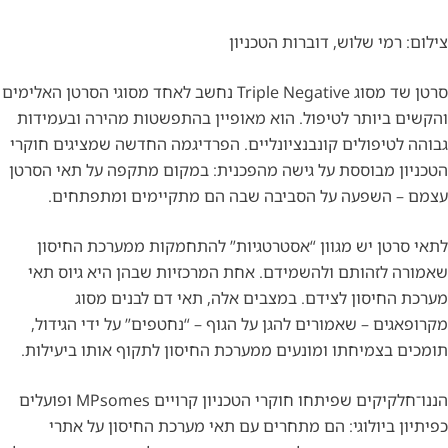
צילום: רמי שלוש, דוברות הטכניון
סרטן שד מסוג Triple Negative נחשב לאחד מסוגי הסרטן האלימים
והקשים ביותר לטיפול. הוא מאופיין בהתפשטות מהירה ובעמידות
גבוהה לטיפולים קונבנציונליים. הפרדיגמה החדשה שמציגים חוקרי
הטכניון מבוססת על גישה מהפכנית: במקום מתקפה על תאי הסרטן
עצמם – השפעה על הסביבה שבה הם מתקיימים ומתפתחים.
לתאי סרטן יש מגוון “אסטרטגיות” להתחמקות ממערכת החיסון
שאמורה לזהותם ולהשמידם. אחת המרכזיות שבהן היא גיוס תאי
מערכת החיסון לצידם. במצבים אלה, תאי דם לבנים מסוג
מקרופאגים – שאמורים להגן על הגוף – “נחטפים” על ידי הגידול,
תומכים בצמיחתו ומונעים ממערכת החיסון לתקוף אותו ביעילות.
הננו־חלקיקים שפיתחו חוקרי הטכניון קרויים MPsomes ופועלים
כפיתיון ביולוגי: הם מתחרים עם תאי מערכת החיסון על אתרי