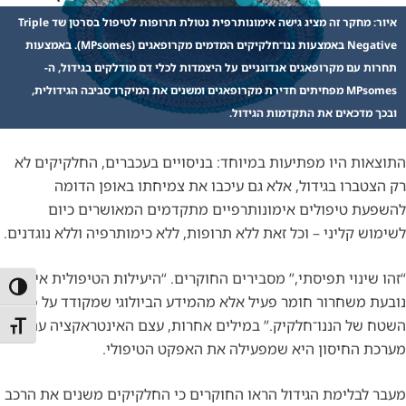
איור: מחקר זה מציג גישה אימונותרפית נטולת תרופות לטיפול בסרטן שד Triple
Negative באמצעות ננו־חלקיקים המדמים מקרופאגים (MPsomes). באמצעות
תחרות עם מקרופאגים אנדוגניים על היצמדות לכלי דם מודלקים בגידול, ה-
MPsomes מפחיתים חדירת מקרופאגים ומשנים את המיקרו־סביבה הגידולית,
ובכך מדכאים את התקדמות הגידול.
התוצאות היו מפתיעות במיוחד: בניסויים בעכברים, החלקיקים לא
רק הצטברו בגידול, אלא גם עיכבו את צמיחתו באופן הדומה
להשפעת טיפולים אימונותרפיים מתקדמים המאושרים כיום
לשימוש קליני – וכל זאת ללא תרופות, ללא כימותרפיה וללא נוגדנים.
“זהו שינוי תפיסתי,” מסבירים החוקרים. “היעילות הטיפולית אינה
הפעל/כ
נובעת משחרור חומר פעיל אלא מהמידע הביולוגי שמקודד על פני
השטח של הננו־חלקיק.” במילים אחרות, עצם האינטראקציה עם
מתג גו
מערכת החיסון היא שמפעילה את האפקט הטיפולי.
מעבר לבלימת הגידול הראו החוקרים כי החלקיקים משנים את הרכב