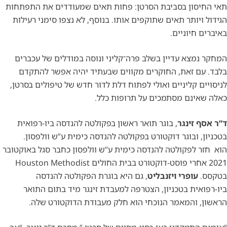
תאי החיסון בסביבת הסרטן: פחות תאים שמעודדים את התפתחות
הגידול ויותר תאים שתוקפים אותו. בנוסף, לא נצפו סימני רעילות
באיברים חיוניים.
המחקר נמצא עדיין בשלב פרה־קליני ונוסה במודלים של עכברים
בלבד. עם זאת, החוקרים מקווים שבעתיד יהיה אפשר להתקדם
לניסויים קליניים ואולי לפתוח דלת לדור חדש של טיפולים בסרטן,
כאלה שאינם מסתמכים על תרופות כלל.
ד”ר אסף זינגר
, בוגר תואר ראשון בפקולטה להנדסה ביו-רפואית
בטכניון, ובוגר דוקטורט בפקולטה להנדסה כימית ע”ש וולפסון.
2021 אחרי פוסט-דוקטורט בבית החולים Houston Methodist
בטקסס.
עופרי ויזנבליט
, גם היא בוגרת הפקולטה להנדסה
ביו-רפואית בטכניון, הצטרפה למעבדת זינגר מיד בתום התואר
הראשון, והמאמר הנוכחי הוא חלק מעבודת הדוקטורט שלה.