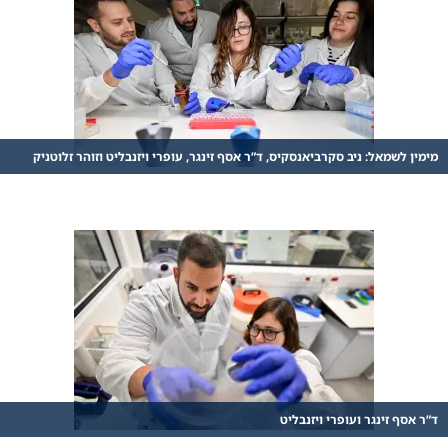
מימין לשמאל: ניב סקרביאנסקיס, ד”ר אסף זינגר, עופרי ויזנבליט וזוהר זלוטניק
ד”ר אסף זינגר ועופרי ויזנבליט