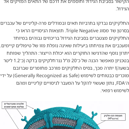
הקישור בסביבת הגידול וחוסמים את דרכם של התאים המזיקים אל
הגידול.
החלקיקים נבדקו בתרביות תאים ובמודלים פרה-קליניים של עכברים
בסרטן שד מסוג Triple Negative. תוצאות הניסויים הראו כי
החלקיקים מצטברים בסביבת הגידול בריכוזים גבוהים במיוחד
ומעכבים את צמיחתו ביעילות שאינה נופלת מזו של טיפולים קיימים.
יתרון נוסף שהדגישו החוקרים הוא יכולת הייצור: התהליך שפותח
בטכניון מאפשר הכנה של כ־20 מ”ל ננו־חלקיקים בדקה (כ־1.2 ליטר
בשעה)! יתרה מכך, בסיס החלקיקים מורכב מחומרים שברובם
מוכרים כבטוחים לשימוש (‏Generally Recognized as Safe) על ידי
ה־FDA, נתון שעשוי להקל על המעבר לניסויים קליניים ומהם
לשימוש רפואי.