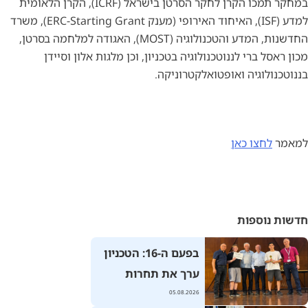
במחקר תמכו הקרן לחקר הסרטן בישראל (ICRF), הקרן הלאומית
למדע (ISF), האיחוד האירופי (מענק ERC-Starting Grant), משרד
החדשנות, המדע והטכנולוגיה (MOST), האגודה למלחמה בסרטן,
מכון ראסל ברי לננוטכנולוגיה בטכניון, וכן מלגות אלון וסיידן
בננוטכנולוגיה ואופטואלקטרוניקה.
למאמר
לחצו כאן
חדשות נוספות
בפעם ה-16: הטכניון
ערך את תחרות
רובוטראפיק ע"ש נדב
05.08.2026