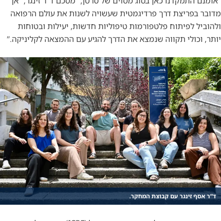
“אומנם התמקדנו כאן בסוג מסוים של סרטן,” מסכם ד”ר זינגר, “אך
מדובר בפריצת דרך פרדיגמטית שעשויה לשנות את עולם הרפואה
ולהוביל לפיתוח פלטפורמות טיפוליות חדשות, יעילות ובטוחות
יותר, וכולי תקווה שנמצא את הדרך להגיע עם ההמצאה לקליניקה.”
ד”ר אסף זינגר עם קבוצת המחקר.