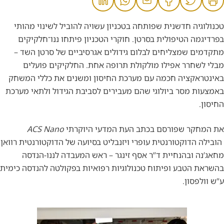
טכנולוגיה חדשנית שפותחה בטכניון עשויה להוביל לשינוי מהותי
בפרדיגמה הטיפולית בסרטן. חוקרי הטכניון פיתחו ננו־חלקיקים
מתקדמים שמצליחים לבלום גידולים אגרסיביים של סרטן השד –
מבלי לשחרר אפילו מולקולת תרופה אחת. החלקיקים פועלים
באינטראקציה חכמה עם מערכת החיסון ומשנים את כללי המשחק
באמצעות מסר ביולוגי שהם מעבירים לסביבת הגידול ולתאי מערכת
החיסון.
את המחקר שפורסם בכתב העת המדעי היוקרתי
ACS Nano
הובילה הדוקטורנטית עופרי ויזנבליט בסיועה של הדוקטורנטית רוואן
מחאג’נה ובהנחיית ד”ר אסף זינגר – ראש המעבדה לננו-הנדסה
בהשראת הטבע ופיתוח טכנולוגיות רפואיות בפקולטה להנדסה כימית
ע”ש וולפסון.