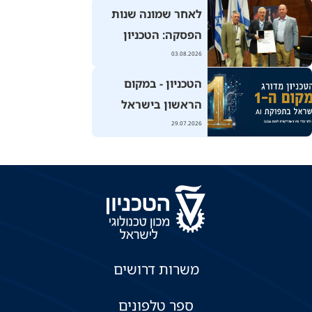
שהם בהשתתפות
לאחר שמונה שנות
300 קבוצות מכל
הפסקה: הטכניון
העולם
אירח את הכנס
03.08.2026
הארצי להנדסת
הטכניון - במקום
מכונות בסימן "עידן
הראשון בישראל
הבינה המלאכותית"
ב"תפוקת AI"
29.07.2026
משרות דרושים
ספר טלפונים