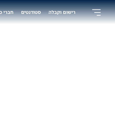
לג
לג
תוכן
ניווט
רישום וקבלה
סטודנטים
חברי ס