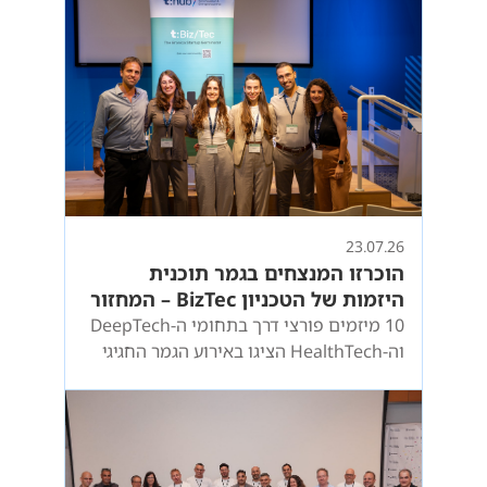
הגמר המצטיינים של סטודנטים לתואר ראשון
23.07.26
הוכרזו המנצחים בגמר תוכנית
היזמות של הטכניון BizTec – המחזור
ה-22!
10 מיזמים פורצי דרך בתחומי ה-DeepTech
וה-HealthTech הציגו באירוע הגמר החגיגי
שנערך בקמפוס Google for Startups.
במקום הראשון זכה המיזם DNAmi, המפתח
כמוסות ננו-DNA לטיפול מיידי באירועים
קרדיווסקולריים.