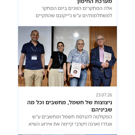
מערכת החיסון
אלה המחקרים הזוכים ביום המחקר
למשתלמות/ים ע"ש ג'ייקובס שהתקיים
בטכניון, ובו הוצגו מחקרים מובילים של
סטודנטיות וסטודנטים לתארים מתקדמים
מהפקולטות והיחידות האקדמיות השונות
23.07.26
ניצוצות של חשמל, מחשבים וכל מה
שביניהם
הפקולטה להנדסת חשמל ומחשבים ע"ש
אנדרו וארנה ויטרבי קיימה את אירוע השיא
השנתי "יום ניצוץ", שבו מוצגים פרויקטי