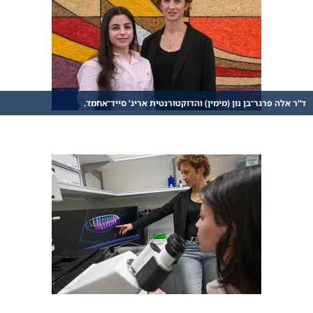
ד”ר אלה פרגר־בן נון (מימין) והדוקטורנטית אריג’ סייד־אחמד.