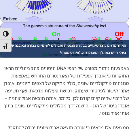
הפעל/כ
האיור מדגים כיצד שינויים בבקרה הגנטית מובילים לשינויים בצורה ובמבנה של
מתג גו
בעלי חיים במהלך האבולוציה. (פירוט מטה)*
באמצעות ניתוח מפורט של רצפי DNA וניסויים פונקציונליים הראו
החוקרות כי אובדן הפעילות של האנהנסרים התרחש באמצעות
מנגנונים מולקולריים שונים, כולל מחיקה של רצפים חיוניים, אובדן
אתרי קישור לפקטורי שעתוק, רכישת פעילות מדכאת, ואף חשיפה
של דיכוי שהיה קיים קודם לכן. כלומר, אותה תוצאה אבולוציונית –
אובדן ביטוי של הגן – הושגה דרך מסלולים מולקולריים שונים בתוך
אותו אזור גנומי.
ממצאים אלו מראים כי אותה תוצאה אבולוציונית יכולה להתקבל