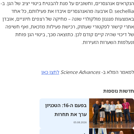
הנקראים אנהנסרים, וחשובים על מנת להבטיח ביטוי יציב של הגן. ב-
D. sechellia ארבעה מהאנהנסרים איבדו את פעילותם, כל אחד
באמצעות מנגנון מולקולרי שונה – מחיקה של רצפים חיוניים, אובדן
אתרי קישור לפקטורי שעתוק, רכישת פעילות מדכאת, ואף חשיפה
של דיכוי שהיה קיים קודם לכן. כתוצאה מכך, ביטוי הגן פוחת
ונעלמות השערות הזעירות.
למאמר המלא ב-
Science Advances
לחצו כאן
חדשות נוספות
בפעם ה-16: הטכניון
ערך את תחרות
רובוטראפיק ע"ש נדב
05.08.2026
שהם בהשתתפות