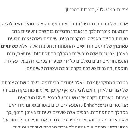
צילום: רמי שלוש, דוברות הטכניון
אובדן של תכונות מורפולוגיות הוא תופעה נפוצה במהלך האבולוציה.
דוגמאות מוכרות לכך הן אובדן הרגליים בנחשים והעיניים בדגי
מערות החיים באפלה. במקרים רבים, שינויים כאלה אינם נובעים
מ
אובדן
של הגנים הדרושים להתפתחות תכונות אלה, אלא מ
שינויים
באופן שבו גנים אלה מופעלים במהלך ההתפתחות. עם זאת, גנים
התפתחותיים רבים נשלטים על ידי מספר רצפי בקרה בעלי פעילות
חופפת, היוצרים מערכת בקרה יציבה ועמידה לשינויים.
במרכז המחקר עומדת שאלה יסודית בביולוגיה: כיצד משתנה צורתם
של יצורים לאורך האבולוציה על אף קיומן של מערכות בקרה גנטיות
יציבות. מערכות בקרה אלו נשענות על רצפי DNA הנקראים
אנהנסרים (Enhancers), המפעילים גנים בזמן ובמקום מדויקים
במהלך ההתפתחות. רצפים אלה פועלים לעיתים באופן חופף, כך
שאם אחד מהם נפגע, אחרים יכולים לגבות את פעילותו ולשמור על
ביטוי תקין. תכונה זו מעניקה למערכת הבקרה יציבות ועמידות