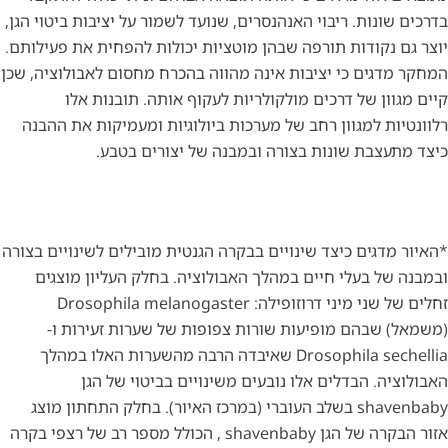
בדרכים שונות. ריבוי האנהנסרים, שנועד לשמור על יציבות ביטוי הגן,
יוצר גם נקודות תורפה שבהן מוטציות יכולות להפחית את פעילותם.
המחקר מדגים כי יציבות אינה מהווה בהכרח מחסום לאבולוציה, שכן
קיים מגוון של דרכים מולקולריות לעקוף אותה. תובנות אלו
רלוונטיות למגוון רחב של מערכות ביולוגיות ומעמיקות את ההבנה
כיצד מתעצבת שונות בצורה ובמבנה של יצורים בטבע.
*האיור מדגים כיצד שינויים בבקרה הגנטית מובילים לשינויים בצורה
ובמבנה של בעלי חיים במהלך האבולוציה. בחלק העליון מוצגים
זחלים של שני מיני דרוזופילה: Drosophila melanogaster
(משמאל) שבהם מופיעות שורות צפופות של שערות זעירות ו-
Drosophila sechellia שאיבדה הרבה מהשערות האלו במהלך
האבולוציה. הבדלים אלו נובעים משינויים בביטוי של הגן
shavenbaby בשלב העוברי (במרכז האיור). בחלק התחתון מוצג
אזור הבקרה של הגן shavenbaby , הכולל מספר רב של רצפי בקרה