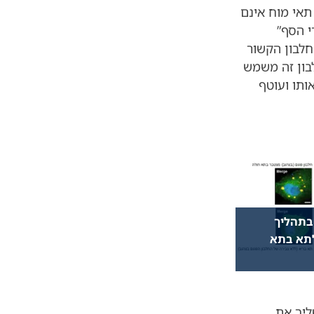
תאי מוח אינם
י הסף”
 UBB+1להרעיל את תאי המוח הוא החלבון p62 – חלבון הקשור
לבון זה משמש
 ב- UBB+1 הוא מזהה אותו ועוטף
 בתהליך
תא בתא
ת משתי האפשרויות הבאות: p62 משליך את