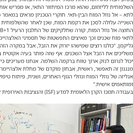
השלפוחית לליזוזום, שהוא מרכז המיחזור התאי, או מפריש אות
לתא – אל נוזל המוח הבין-תאי. חוקרי הטכניון מראים במאמר 
השנייה עלולה לסכן את רקמת המוח, שכן לאחר שהשלפוחית 
לתאי מוח שכנים וכך מאיצים התפשטות של תסמיני האלצהיימר.
גליקמן, “כולנו רוצים שמישהו יזרוק את הזבל, אבל במקרה הזה
משליכים את הזבל אצל השכנים. אף שזה פותר בעיה אקוטית ב
יכול לגרום לנזק ארוך טווח ברקמה השלמה. אנחנו מעריכים כי
מנגנון זה תאפשר, ראשית, אבחון מוקדם של מחלת אלצהיימר
אנליזה של נוזלי המוח ונוזלי הגוף האחרים, ושנית, פיתוח טיפו
ומותאמים אישית.”
בעבודה תמכו הקרן הלאומית למדע (ISF) והנציבות האירופית למחקר (ERC).