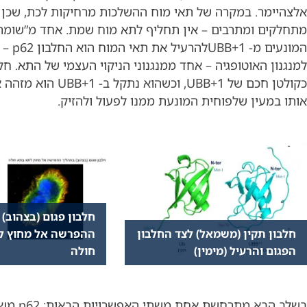
אלצהיימר. במקרה של תאי מוח ההשלכות מרחיקות לכת, שכן 
מתחלקים ומתרבים – אין תחליף לתא מוח שמת. אחד מ”שומר
המונעים מ-
למנגנון האוטופגיה – אחד ממנגנוני הניקוי העצמי של התא. ח
כקולטן חכם של UBB+1, וכשהוא נתקל
אותו במעין שלפוחית המונעת ממנו לפעול ולהזיק.
חלבון פגום (בצהוב)
חלבון תקין (משמאל) לצד החלבון
ההפרשה אל מחוץ ל
הפגום והרעיל (מימין)
חולה
בשלב הבא מתרחשת אח