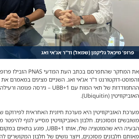
פרופ’ מיכאל גליקמן (שמאל) וד”ר אג’אי ואג
את המחקר שהתפרסם בכתב העת המדעי NAS
והפוסט-דוקטורנט ד”ר אג’אי ואג. השניים מציגים במאמרם את מ
ההתמודדות של תאי המוח עם UBB+1 – גירסה פגו
האוביקוויטין (Ubiquitin).
מערכת האוביקוויטין היא מערכת חיונית האחראית לפירוקם של
משובשים ומסוכנים. חלבון האוביקוויטין מסייע לגוף להיפטר מ
הבעיה היא שהמוטציה שלו, אותו UBB+1, פוג
מאותם חלבונים מסוכנים, ויוצר גושים של חלבון המקושרים ל