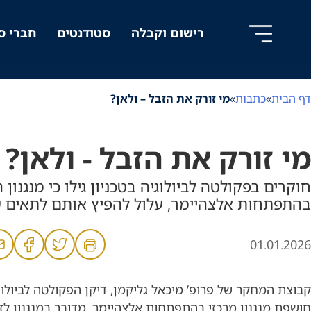
לג
לג
לג
ל
תוכן
ניווט
תוכן
רישום וקבלה
סטודנטים
חברי ס
דף הבית
»
כתבות
»
מי זורק את הזבל – ולאן?
מי זורק את הזבל - ולאן?
חוקרים בפקולטה לביולוגיה בטכניון גילו כי מנגנון
בהתפתחות אלצהיימר, עלול להפיץ אותם לתאים 
01.01.2026
קבוצת המחקר של פרופ’ מיכאל גליקמן, דיקן הפקולטה לביולוגי
חושפת מנגנון מרכזי בהתפתחות אלצהיימר. מדובר במנגנון לזי