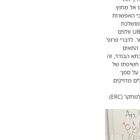
ו אל מחוץ
כי האפשרות
מושלכת
החוצה אל נוזל המוח, קורה שחלקיקים של החלבון הרעיל UBB+1 זולגים
 לדברי פרופ’
 התאים
תא הבודד, זה
 חשיפתו של
 על סמך
לים מדויקים