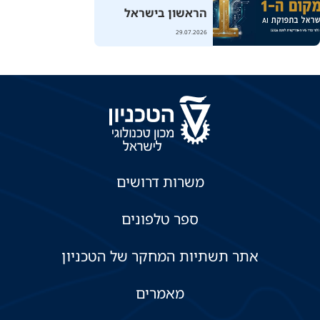
מכונות בסימן "עידן
הראשון בישראל
הבינה המלאכותית"
ב"תפוקת AI"
29.07.2026
משרות דרושים
ספר טלפונים
אתר תשתיות המחקר של הטכניון
מאמרים