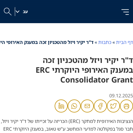
לג
לג
לג
ל
תוכן
ניווט
|
תוכן
עב
h
דף הבית
»
כתבות
»
ד”ר יקיר ויזל מהטכניון זכה במענק האירופי היוקרתי olidator Grant
ד"ר יקיר ויזל מהטכניון זכה
במענק האירופי היוקרתי ERC
Consolidator Grant
09.12.2025
הנציבות האירופית למחקר (ERC) הכריזה על זכייתו של ד”ר יקיר ויזל,
חבר סגל בפקולטה למדעי המחשב ע”ש טאוב, במענק היוקרתי ERC