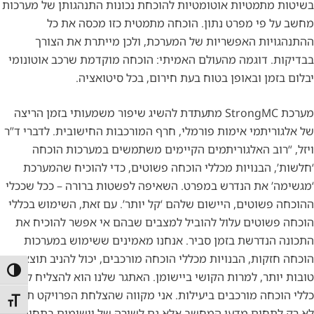
בשיטות מתמטיות אוטומטיות להוכחת נכונות התנהגותן של מערכות
מחשב על פי מפרט נתון. הוכחה מתמטית כזו מכסה את כל
ההתנהגויות האפשריות של המערכת, ולכן מייתרת את הצורך
בבדיקות. דוגמה מהעולם האמיתי: הוכחה מוקדמת שרכב אוטונומי
יבלום בזמן ובאופן בטוח בעת חירום, בכל סיטואציה.
מערכת StrongMC מתעתדת להשיג שיפור משמעותי בזמן הריצה
של אלגוריתמי אימות פורמלי, חרף המורכבות החישובית. לדברי ד”ר
ויזל, “רוב האלגוריתמים הקיימים משתמשים במערכות הוכחה
‘חלשות’, הבנויות מכללי הוכחה פשוטים, כדי להוכיח שהמערכת
‘מגשימה’ את הנדרש במפרט. השאיפה לפשטות ברורה – ככל שככלי
ההוכחה פשוטים, היישום שלהם ‘קל יותר’. עם זאת, השימוש בכללי
הוכחה פשוטים עלול להוביל למצבים שבהם אי אפשר להוכיח את
התכונה הנדרשת בזמן סביר. אנחנו מאמינים ששימוש במערכות
הוכחה חזקות, הבנויות מכללי הוכחה מורכבים, יכול להניב תוצאות
הפעל/כ
טובות יותר, למרות הקושי ביישומן. האתגר שלנו הוא להצליח ליישם
כללי הוכחה מורכבים ביעילות. אני מקווה שהצלחת הפרויקט תתרום
מתג גו
לא רק לתחום מדעי המחשב אלא גם לשורה של יישומים בתחומים