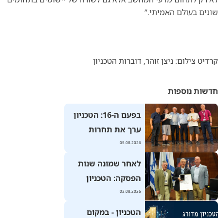
שונים בעולם האמיתי.”
קרדיט צילום: ניצן זוהר, דוברות הטכניון
חדשות נוספות
בפעם ה-16: הטכניון
ערך את תחרות
רובוטראפיק ע"ש נדב
05.08.2026
שהם בהשתתפות
לאחר שמונה שנות
300 קבוצות מכל
הפסקה: הטכניון
העולם
אירח את הכנס
03.08.2026
הארצי להנדסת
הטכניון - במקום