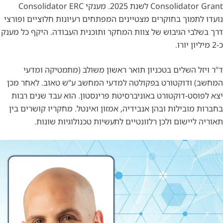
Consolidator Grant לשנת 2025. מענקי Consolidator ERC
נועדו לתמוך בחוקרים מצטיינים המפתחים רעיונות חלוציים ופורצי
דרך בשלבי הגיבוש של צוות המחקר ותוכנית העבודה. היקף כל מענק
כ-2 מיליון יורו.
ד”ר ויזל השלים בטכניון תואר ראשון משולב (מתמטיקה ומדעי
המחשב) ודוקטורט בפקולטה למדעי המחשב ע”ש טאוב. לאחר מכן
יצא לפוסט-דוקטורט באוניברסיטת פרינסטון. הוא עבד שנים רבות
בחברות מובילות ובהן אנבידיה, אמזון ואינטל. מחקריו קושרים בין
תאוריה ליישום ולכן רלוונטיים לתעשיות טכנולוגיות שונות.