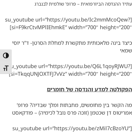
עתיד ההנדסה הביורפואית – פרופ’ שולמית לבנברג
[su_youtube url=”https://youtu.be/Ic2mmMcoQew?
si=F9krCtvMPlIEhmkE” width=”700″ height=”200″]
כיצד בינה מלאכותית מתקשרת למחלת הסרטן- ד”ר יוסי
שמאי
הפעל/כ
[su_youtube url=”https://youtu.be/Q6L1qoyRJWU?
מתג גו
si=TkqqUNJOXTFJ7vVz” width=”700″ height=”200″]
הפקולטה למדע והנדסה של חומרים
מה הקשר בין מחומשים, מחבתות ומלך שבדיה?
פרופ’
אמריטוס דן שכטמן (זוכה פרס נובל לכימיה) – פודקאסט
[su_youtube url=”https://youtu.be/zMil7cBzoYU”