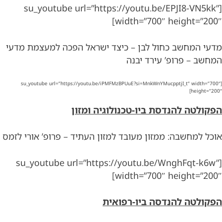
[su_youtube url=”https://youtu.be/EPJI8-VN5kk”
width=”700″ height=”200″]
מדעי המחשב כחול לבן – כיצד ישראל הפכה למעצמת מדעי
המחשב – פרופ’ עירד יבנה
[su_youtube url=”https://youtu.be/iPMFMzBPUuE?si=MnkWnYMucpptjI_t” width=”700″
height=”200″]
הפקולטה להנדסת ביו-טכנולוגיה ומזון
אוכל למחשבה: ממזון מעובד למזון העתיד – פרופ’ אורי לזמס
[su_youtube url=”https://youtu.be/WnghFqt-k6w”
width=”700″ height=”200″]
הפקולטה להנדסה ביו-רפואית