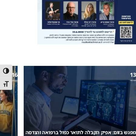
הפעל/כ
16
13
אוגוסט
אוגוסט
מתג גו
מפגש בזום: אפיק הקבלה לתואר כפול ברפואה והנדסה