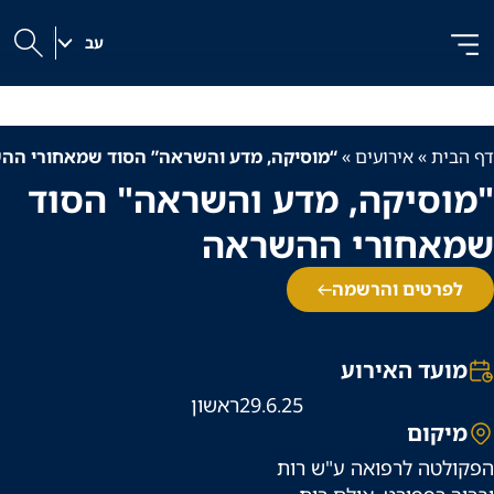
לג
לג
לג
ל
תוכן
ניווט
|
תוכן
עב
h
דף הבית
»
אירועים
»
“מוסיקה, מדע והשראה” הסוד שמאחורי הה
"מוסיקה, מדע והשראה" הסוד
שמאחורי ההשראה
לפרטים והרשמה
מועד האירוע
29.6.25
ראשון
מיקום
הפקולטה לרפואה ע"ש רות