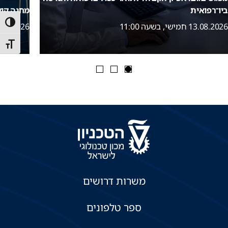
ביו־רפואית
מחנה קי
הפעל/כ
13.08.2026 חמישי, בשעה 11:00
16.08.2026 ראשון, בשע
מתג גו
משרות דרושים
ספר טלפונים