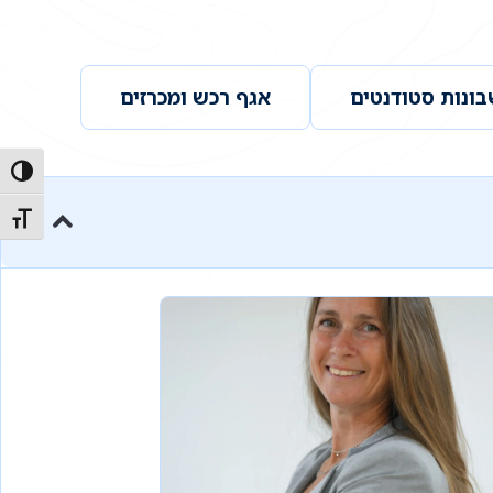
ונות סטודנטים
אגף רכש ומכרזים
הפעל/כ
מתג גו