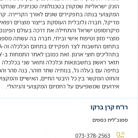
הזנק ישראליות שמקורן בטכנולוגיה טכניונית, שנחקרה
המקצועי בנתה בתפקידים שונים לאורך הקריירה. קר
מדיקל, חברה גלובלית העוסקת בייצור מוצרים רפואיי
מיקרוסופט ישראל והתחילה את דרכה בעולם הפיננסי ב
מוצרי מזון וטיפוח אישי וביתי, חברה בה עשתה מספר
תואר ראשון בחשבונאות וכלכלה ותואר שני בכלכלה ו
בחיפה עם בעלה גל, בנותיה שחר וזוהר, בנה סהר וה
והחוט המקשר בין כל היבטי החיים, האישיים והמקצוע
אירועים שמשפיעים על היומיום המקצועי והניהולי.
רו”ח קרן ברקו
סמנכ”לית כספים
073-378-2563