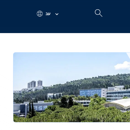
עב
Search