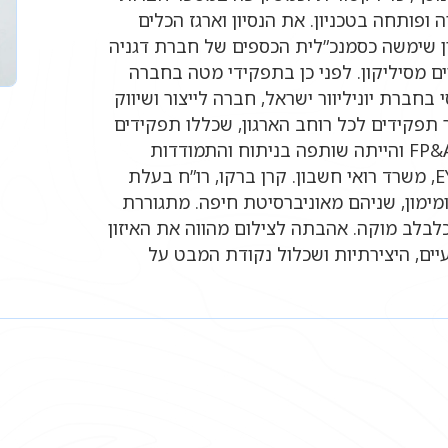
 ופותחה בטכניון. את הנסיון וארגז הכלים
ן שימשה כסמנכ”לית הכספים של חברת דגניה
ם מסיליקון. לפני כן בתפקידי מטה בחברה
חברת יוניליוור ישראל, חברה לייצור ושיווק
 תפקידים לכל רוחב הארגון, שכללו תפקידים
בתחום החשבות לצד תפקידים בתחום הכלכלה וה-FP&A והייתה שותפה בניתוח והתמודדות
בתהליכים חוצי ארגון. זאת כמובן לאחר התמחות ב-EY, משרד רואי חשבון. קרן ברקו, רו”ח בעלת
מימון, שניהם מאוניברסיטת חיפה. מתגוררת
כלבלב מוקה. אהבתה לצילום מהווה את האיזון
יים, היצירתיות ושכלול נקודת המבט על