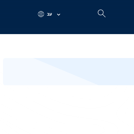
עב
Search