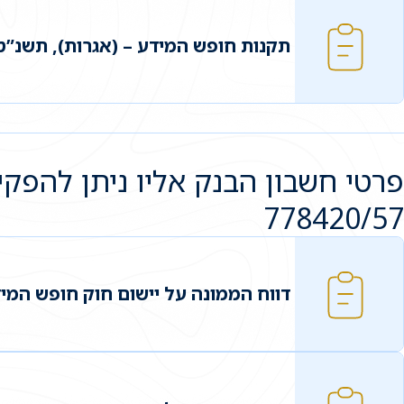
תקנות חופש המידע – (אגרות), תשנ”ט – 9
778420/57
דווח הממונה על יישום חוק חופש המידע 5