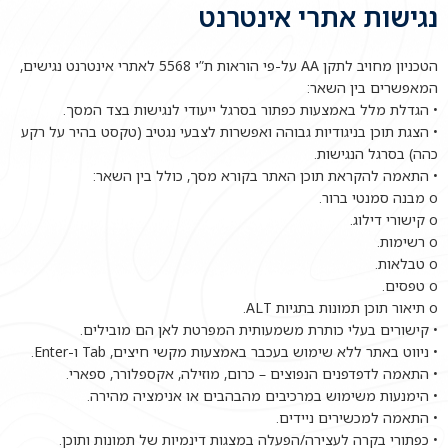
נגישות אתרי אינטרנט
הטכניון מחויב לתקן AA על-פי הוראות ת”י 5568 לאתרי אינטרנט נגישים,
המאפשרים בין השאר:
• הגדלת מלל באמצעות כפתור בסרגל ייעודי לנגישות בצד המסך.
• הצגת תוכן בניגודיות גבוהה ואפשרות לצבעי נגטיב (טקסט בהיר על רקע
כהה) בסרגל הנגישות.
• התאמה להקראת תוכן האתר בקורא מסך, כולל בין השאר:
o מבנה סמנטי ברור.
o קישורי דילוג.
o רשימות.
o טבלאות.
o טפסים.
o תיאור תוכן תמונות בתגיות ALT.
• קישורים בעלי כותרת משמעותית המפרטת לאן הם מובילים.
• ניווט באתר ללא שימוש בעכבר באמצעות מקשי חיצים, Tab ו-Enter.
• התאמה לדפדפנים הנפוצים – כרום, מוזילה, אקספלורר, ספארי.
• הימנעות משימוש במרכיבים מהבהבים או אנימציה מהירה.
• התאמה למכשירים ניידים.
• כפתורי בקרה לעצירה/הפעלה במצגות דינמיות של תמונות ותוכן.