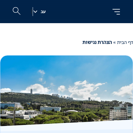
לג
לג
ניווט
תוכן
|
עב
h
דף הבית
»
הצהרת נגישות