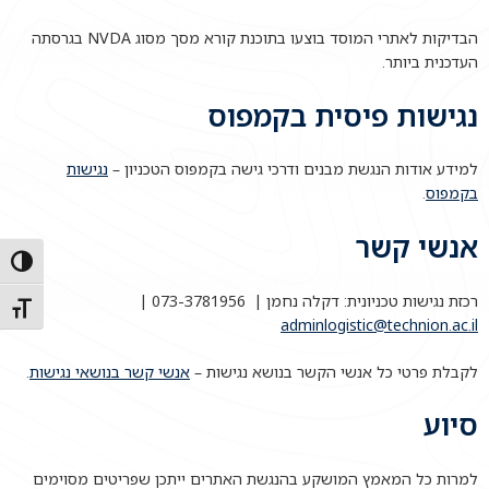
הבדיקות לאתרי המוסד בוצעו בתוכנת קורא מסך מסוג NVDA בגרסתה
העדכנית ביותר.
נגישות פיסית בקמפוס
למידע אודות הנגשת מבנים ודרכי גישה בקמפוס הטכניון –
נגישות
בקמפוס
.
אנשי קשר
הפעל/כ
רכזת נגישות טכניונית: דקלה נחמן | 073-3781956 |
מתג גו
adminlogistic@technion.ac.il
לקבלת פרטי כל אנשי הקשר בנושא נגישות –
אנשי קשר בנושאי נגישות
.
סיוע
למרות כל המאמץ המושקע בהנגשת האתרים ייתכן שפריטים מסוימים