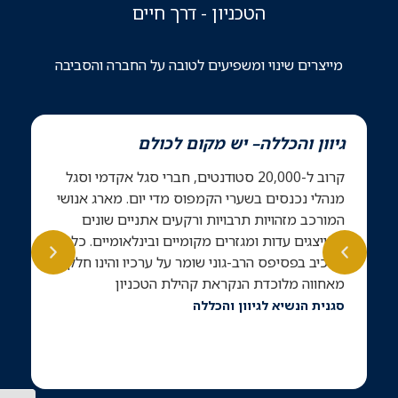
הטכניון - דרך חיים
מייצרים שינוי ומשפיעים לטובה על החברה והסביבה
גיוון והכללה– יש מקום לכולם
מ
קרוב ל-20,000 סטודנטים, חברי סגל אקדמי וסגל
מש
מנהלי נכנסים בשערי הקמפוס מדי יום. מארג אנושי
כח
המורכב מזהויות תרבויות ורקעים אתניים שונים
לק
המייצגים עדות ומגזרים מקומיים ובינלאומיים. כל
מע
מרכיב בפסיפס הרב-גוני שומר על ערכיו והינו חלק
לי
מאחווה מלוכדת הנקראת קהילת הטכניון
סגנית הנשיא לגיוון והכללה