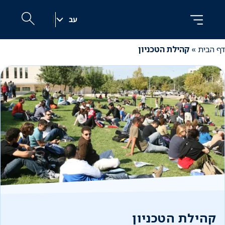
לג
לג
ניווט
תוכן
|
עב
h
דף הבית
»
קהילת הטכניון
קהילת הטכניון