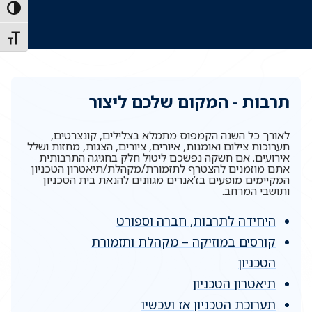
הפעל/כ
מתג גו
תרבות - המקום שלכם ליצור
לאורך כל השנה הקמפוס מתמלא בצלילים, קונצרטים,
תערוכות צילום ואומנות, איורים, ציורים, הצגות, מחזות ושלל
אירועים. אם חשקה נפשכם ליטול חלק בחגיגה התרבותית
אתם מוזמנים להצטרף לתזמורת/מקהלת/תיאטרון הטכניון
המקיימים מופעים בז’אנרים מגוונים להנאת בית הטכניון
ותושבי המרחב.
היחידה לתרבות, חברה וספורט
קורסים במוזיקה – מקהלת ותזמורת
הטכניון
תיאטרון הטכניון
תערוכת הטכניון אז ועכשיו