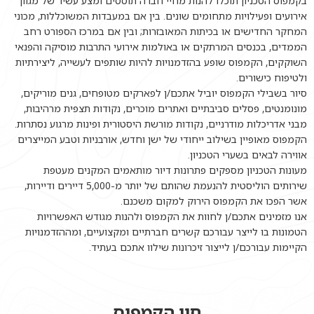
בקמפוס הטכניון תוכלו להנות מחיי חברה תוססים ומצע עשיר של מגוון
אירועים ופעילויות מתחומים שונים. בין אם במעבדות המשוכללות, מכוני
המחקר החדישים או בכיתות המאובזרות; ובין אם במרכז הספורט רחב
הממדים, בכנסים המרתקים או באולמות אירועי התרבות מוסיקה והפנאי
השוקקים, הקמפוס שופע בהזדמנויות להיות שותפים לעשייה, ליצירתיות
ולטיפוח כישורים.
סיור בשבילי הקמפוס יוביל אתכם/ן לפארקים מטופחים, גנים מוריקים,
מונומנטים, פסלים סביבתיים ואתרים מוכרים, נקודות תצפית מרהיבות,
מבני אדריכלות מודרניים, נקודות מורשת היסטורית ופינות מרגוע נסתרות.
הקמפוס מאופיין בשילוב ייחודי של ישן וחדש, אורבניות וטבע המייצרים
אווירה לבאים בשערי הטכניון.
מעונות הטכניון מספקים פתרונות דיור מותאמים המקנים מעטפת
שירותים הוליסטית להנעמת שהותם של יותר מ-5,000 דיירים ודיירות,
אשר הפכו את הקמפוס הירוק למקום משכנם.
אנו מזמינים אתכם/ן לחוות את הקמפוס ולהנות מגודש האפשרויות
הטמונות בו לייצר עבורכם קשרים חברתיים ומקצועיים, ומההזדמנויות
הקיימות עבורכם/ן לייצור זיכרונות שילוו אתכם בעתיד.
חיי הקמפוס