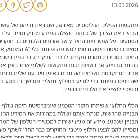
13.05.2026
מתקפות הטילים הבליסטיים מאיראן, שגבו את חייהם של עשרו
הבהירו את הצורך של כוחות ההצלה במידע מדויק ומיידי על הב
הפגועים ועל אפשרויות החילוץ של אזרחים הלכודים בו. חוקרים
ומאוניברסיטת חיפה נרתמו למשימה ופ
החיוני במהירות חסרת תקדים. לדברי החוקרים, כל בניין בישר
בהיתר הבנייה, אך רשויות רבות מתקשות לשלוף אותו בזמן אמ
אביב המתקדמת נשלחים ההיתרים באופן פיזי עם שליח מיוחד
שהודפסו במיוחד כדי לסייע בחילוץ. תהליך ממושך זה פוגע ב
ובסיכוי להציל את הלכודים בבניין.
הכלי החלוצי שפיתחו חוקרי הטכניון ואוניברסיטת חיפה שולף 
הבנייה מהרשות, מנתח אותם ושולח במהירות את המידע ההנד
הבניין שנפגע. מידע זה מגיע ישירות למכשירי הטלפון של ה
ומסייע להם לבצע חילוץ מיטבי. החוקרים כבר החלו לשתף פע
מהנדסי הערים נהריה וגדרה כדי לסייע להם להציל חיים ולדאו