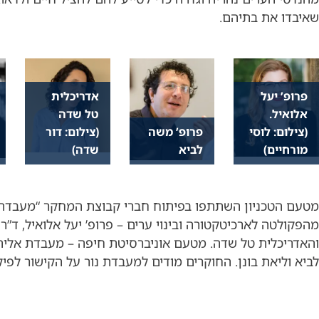
שאיבדו את בתיהם.
פרופ’ יעל
אדריכלית
אלואיל.
טל שדה
(צילום: לוסי
פרופ’ משה
(צילום: דור
מורחיים)
לביא
שדה)
מטעם הטכניון השתתפו בפיתוח חברי קבוצת המחקר “מעבדת 
מהפקולטה לארכיטקטורה ובינוי ערים – פרופ’ יעל אלואיל, ד”ר
והאדריכלית טל שדה. מטעם אוניברסיטת חיפה – מעבדת אליהו
לביא וליאת בונן. החוקרים מודים למעבדת נור על הקישור לפיק