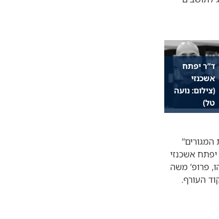
ד”ר יפתח
אשכנזי
(צילום: נועה
טל)
המגורים”
 יפתח אשכנזי
, פרופ’ משה
וד העורף.