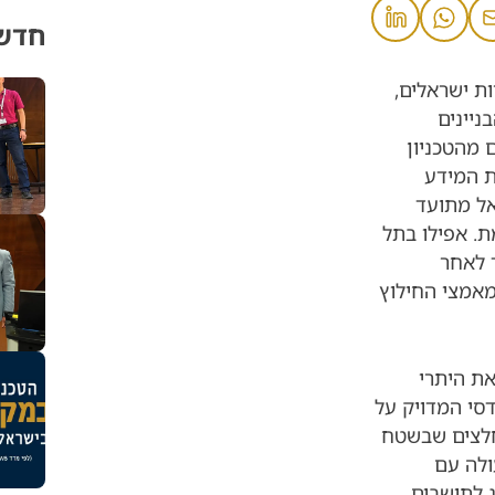
חדשו
ת ישראלים,
ניינים
 מהטכניון
יתחו כלי AI המספק את המידע
אל מתועד
ת. אפילו בתל
 לאחר
מאמצי החילוץ
את היתרי
סי המדויק על
מחלצים שבשטח
ולה עם
ג לתושבים